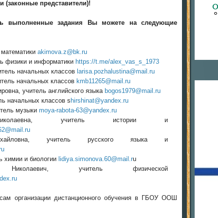
 (законные представители)!
ить выполненные задания Вы можете на следующие
ь математики
akimova.z@bk.ru
ль физики и информатики
https://t.me/alex_vas_s_1973
итель начальных классов
larisa.pozhalustina@mail.ru
итель начальных классов
kmb11265@mail.ru
ровна, учитель английского языка
bogos1979@mail.ru
ль начальных классов s
hirshinat@yandex.ru
итель музыки
moya-rabota-63@yandex.ru
колаевна, учитель истории и
62@mail.ru
ихайловна, учитель русского языка и
ru
ь химии и биологии
lidiya.simonova.60@mail.r
u
Николаевич, учитель физической
dex.ru
сам организации дистанционного обучения в ГБОУ ООШ