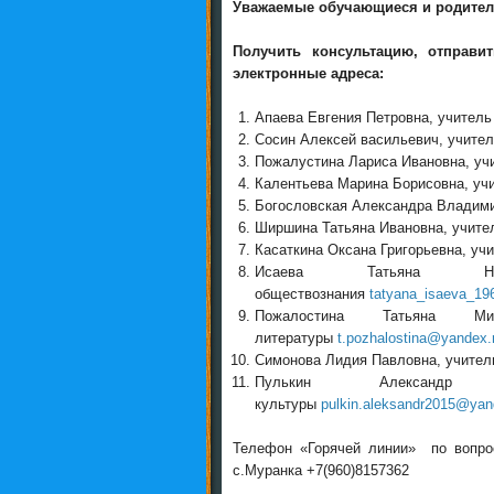
Уважаемые обучающиеся и родители
Получить консультацию, отправ
электронные адреса:
Апаева Евгения Петровна, учител
Сосин Алексей васильевич, учите
Пожалустина Лариса Ивановна, уч
Калентьева Марина Борисовна, уч
Богословская Александра Владими
Ширшина Татьяна Ивановна, учите
Касаткина Оксана Григорьевна, уч
Исаева Татьяна Ни
обществознания
tatyana_isaeva_19
Пожалостина Татьяна М
литературы
t.pozhalostina@yandex.
Симонова Лидия Павловна, учител
Пулькин Александр 
культуры
pulkin.aleksandr2015@yan
Телефон «Горячей линии» по вопро
с.Муранка +7(960)8157362