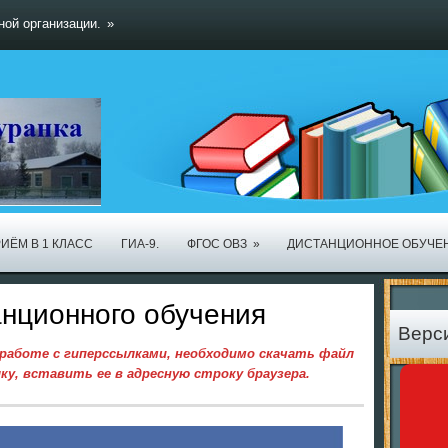
ной организации.
»
ИЁМ В 1 КЛАСС
ГИА-9.
ФГОС ОВЗ
»
ДИСТАНЦИОННОЕ ОБУЧЕ
нционного обучения
Верс
работе с гиперссылками, необходимо скачать файл
ку, вставить ее в адресную строку браузера.