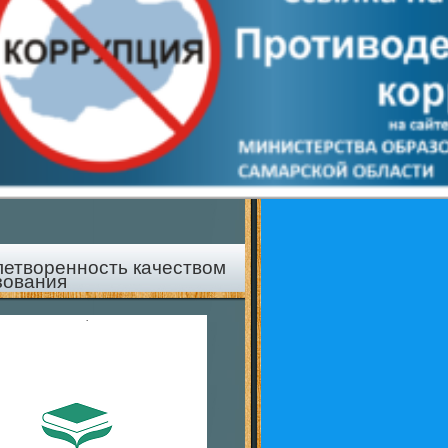
летворенность качеством
зования