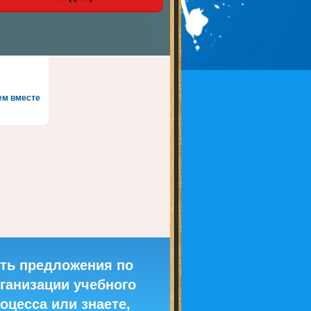
ем вместе
ть предложения по
ганизации учебного
оцесса или знаете,