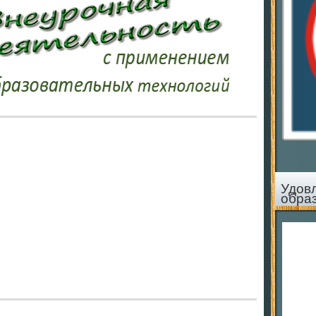
Удов
обра