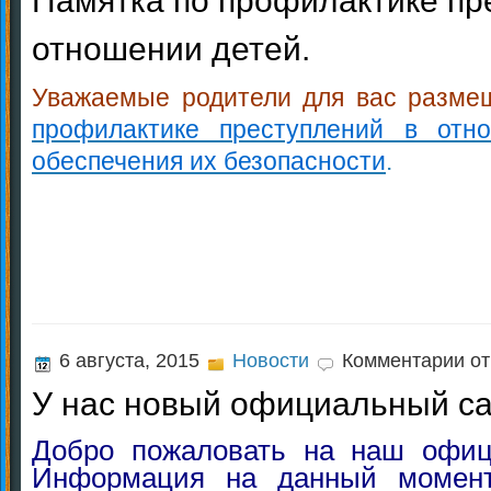
Памятка по профилактике пр
по
пр
отношении детей.
пр
в
от
Уважаемые родители для вас разме
де
профилактике преступлений в отн
обеспечения их безопасности
.
к
6 августа, 2015
Новости
Комментарии
от
зап
У нас новый официальный с
У
нас
нов
Добро пожаловать на наш офиц
офи
Информация на данный момент
сай