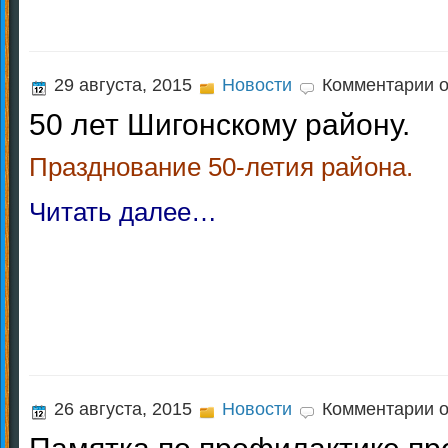
к
29 августа, 2015
Новости
Комментарии
о
за
50 лет Шигонскому району.
50
ле
Ши
Празднование 50-летия района.
ра
Читать далее…
к
26 августа, 2015
Новости
Комментарии
о
за
Па