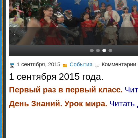
.
.
к
1 сентября, 2015
События
Комментарии
з
1 сентября 2015 года.
1
с
2
Первый раз в первый класс.
Чи
г
День Знаний. Урок мира.
Читать