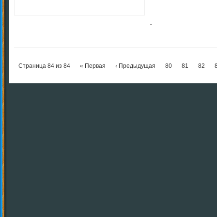
.
Страница 84 из 84
« Первая
‹ Предыдущая
80
81
82