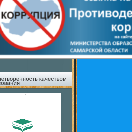
летворенность качеством
зования