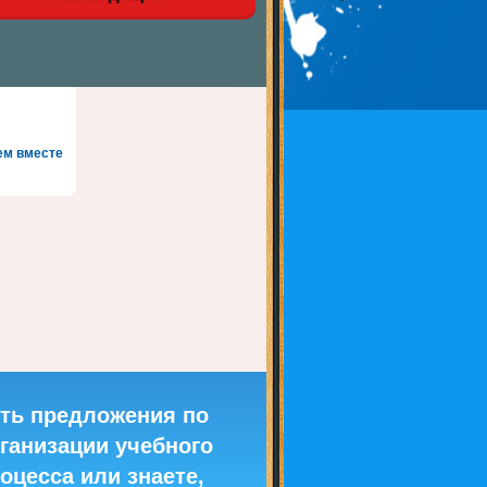
ем вместе
ть предложения по
ганизации учебного
оцесса или знаете,