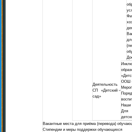
об
ус
Фи
хо
де
Ва
д
(п
об
До
Инкл
обр
«Дет
ООШ с
Деятельность
Мероп
СП «Детский
Пор
сад»
воспи
Наши 
Для 
детск
Вакантные места для приёма (перевода) обучаю
Стипендии и меры поддержки обучающихся