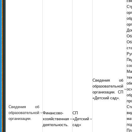
св
С
ор
об
ор
До
Об
Об
ст
Ру
Пе
со
Ма
т
Сведения об
о
образовательной
ос
организации. СП
об
«Детский сад».
пр
Сведения об
Ст
образовательной
ви
Финансово-
СП
организации.
ма
хозяйственная
«Детский
по
деятельность.
сад»
Пл