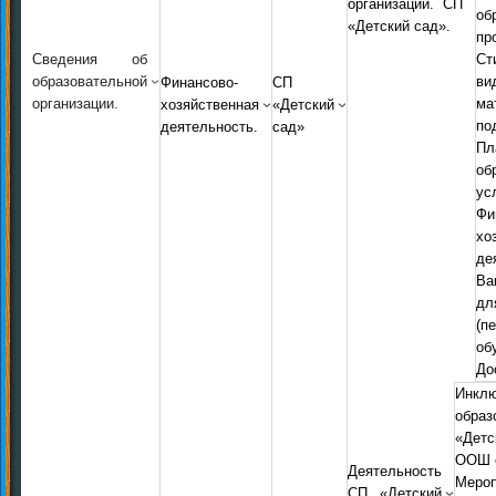
организации. СП
об
«Детский сад».
пр
Сведения об
Ст
образовательной
ви
Финансово-
СП
организации.
ма
хозяйственная
«Детский
по
деятельность.
сад»
Пл
об
ус
Фи
хо
де
Ва
д
(п
об
До
Инкл
обр
«Дет
ООШ с
Деятельность
Мероп
СП «Детский