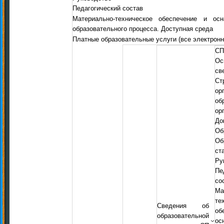
Педагогический состав
Материально-техническое обеспечение и осн
образовательного процесса. Доступная среда
Платные образовательные услуги (все электрон
СП
Ос
св
С
ор
об
ор
До
Об
Об
ст
Ру
Пе
со
Ма
т
Сведения об
о
образовательной
ос