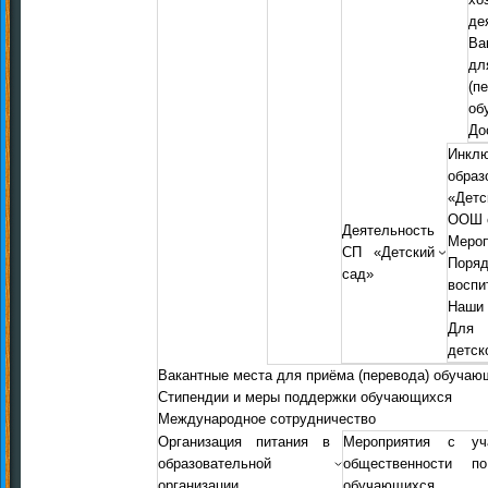
де
Ва
д
(п
об
До
Инкл
обр
«Дет
ООШ с
Деятельность
Мероп
СП «Детский
Пор
сад»
воспи
Наши 
Для 
детск
Вакантные места для приёма (перевода) обучаю
Стипендии и меры поддержки обучающихся
Международное сотрудничество
Организация питания в
Мероприятия с уч
образовательной
общественности п
организации
обучающихся