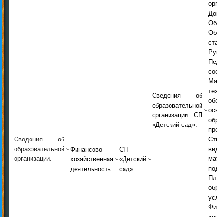
ор
До
Об
Об
ст
Ру
Пе
со
Ма
т
Сведения об
о
образовательной
ос
организации. СП
об
«Детский сад».
пр
Сведения об
Ст
образовательной
ви
Финансово-
СП
организации.
ма
хозяйственная
«Детский
по
деятельность.
сад»
Пл
об
ус
Фи
хо