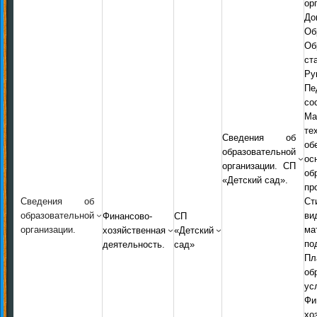
ор
До
Об
Об
ст
Ру
Пе
со
Ма
т
Сведения об
о
образовательной
ос
организации. СП
об
«Детский сад».
пр
Сведения об
Ст
образовательной
ви
Финансово-
СП
организации.
ма
хозяйственная
«Детский
по
деятельность.
сад»
Пл
об
ус
Фи
хо