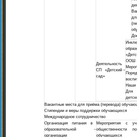
де
Ва
д
(п
об
До
Инкл
обр
«Дет
ООШ с
Деятельность
Мероп
СП «Детский
Пор
сад»
воспи
Наши 
Для 
детск
Вакантные места для приёма (перевода) обучаю
Стипендии и меры поддержки обучающихся
Международное сотрудничество
Организация питания в
Мероприятия с уч
образовательной
общественности п
организации
обучающихся