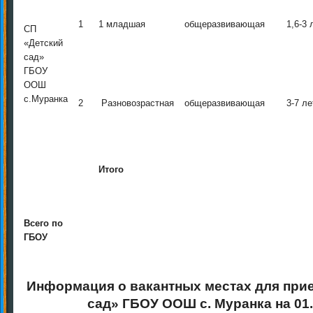
1
1 младшая
общеразвивающая
1,6-3 
СП
«Детский
сад»
ГБОУ
ООШ
с.Муранка
2
Разновозрастная
общеразвивающая
3-7 ле
Итого
Всего по
ГБОУ
Информация о вакантных местах для при
сад» ГБОУ ООШ с. Муранка на 01.1