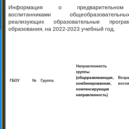
Информация о предварительном 
воспитанниками общеобразовательн
реализующих образовательные програ
образования, на 2022-2023 учебный год.
Направлен
ность
группы
(общеразви
вающая,
Возра
ГБОУ
№
Группа
комбиниро
ванная,
воспи
компенси
рующая
направлен
ность)