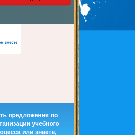
ем вместе
ть предложения по
ганизации учебного
оцесса или знаете,