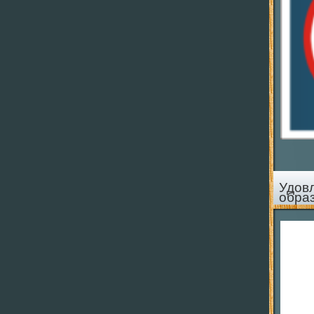
Удов
обра