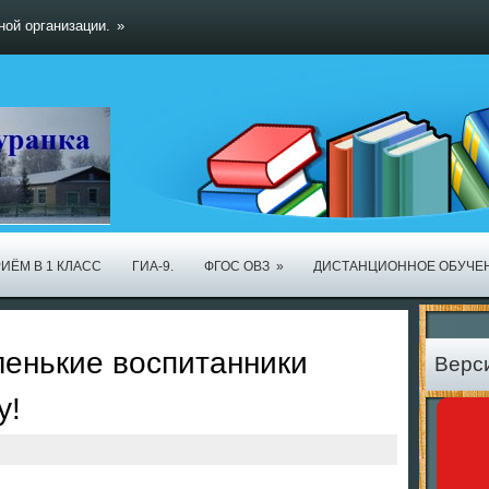
ной организации.
»
ИЁМ В 1 КЛАСС
ГИА-9.
ФГОС ОВЗ
»
ДИСТАНЦИОННОЕ ОБУЧЕ
ленькие воспитанники
Верс
у!