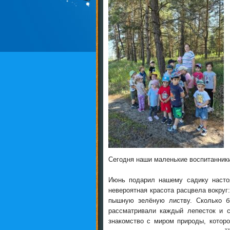
Сегодня наши маленькие воспитанники
Июнь подарил нашему садику настоя
невероятная красота расцвела вокруг
пышную зелёную листву. Сколько бы
рассматривали каждый лепесток и 
знакомство с миром природы, котор