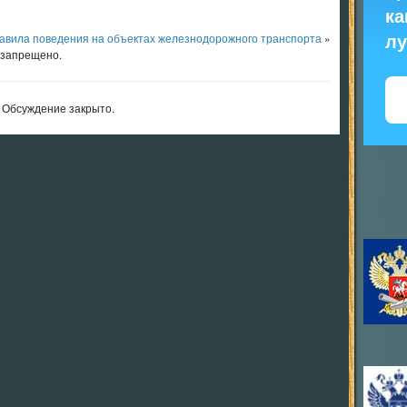
ка
авила поведения на объектах железнодорожного транспорта
»
л
 запрещено.
Обсуждение закрыто.