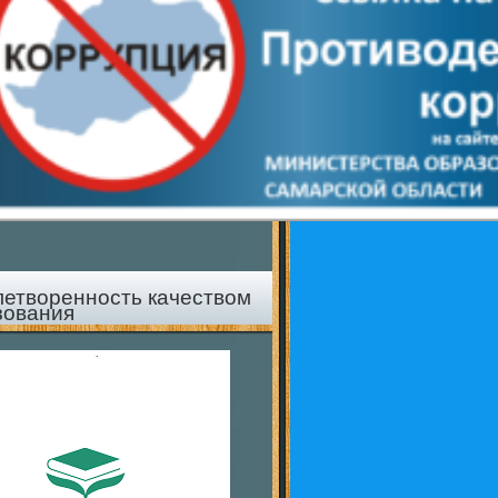
летворенность качеством
зования