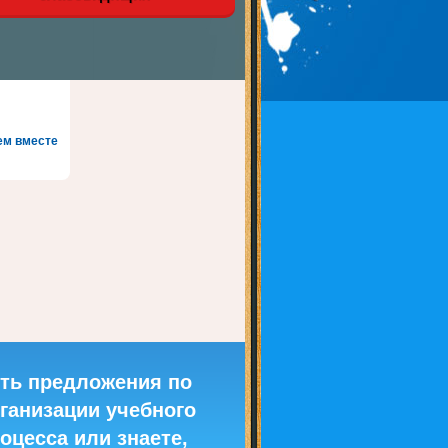
ем вместе
ть предложения по
ганизации учебного
оцесса или знаете,