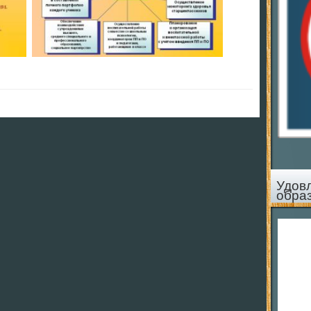
Удов
обра