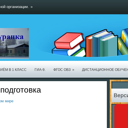
ной организации.
»
ИЁМ В 1 КЛАСС
ГИА-9.
ФГОС ОВЗ
»
ДИСТАНЦИОННОЕ ОБУЧЕ
подготовка
Верс
ом мире