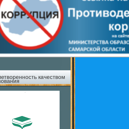
летворенность качеством
зования