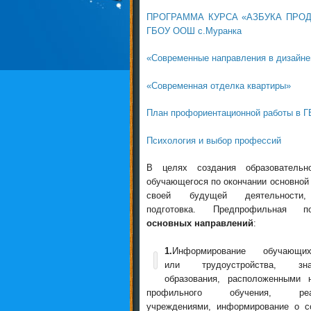
ПРОГРАММА КУРСА «АЗБУКА ПРОДАЖ»
ГБОУ ООШ с.Муранка
«Современные направления в дизайне
«Современная отделка квартиры»
План профориентационной работы в Г
Психология и выбор профессий
В целях создания образовательно
обучающегося по окончании основно
своей будущей деятельности
подготовка. Предпрофильная 
основных направлений
:
1.
Информирование обучающи
или трудоустройства, зн
образования, расположенными 
профильного обучения, реа
учреждениями, информирование о со