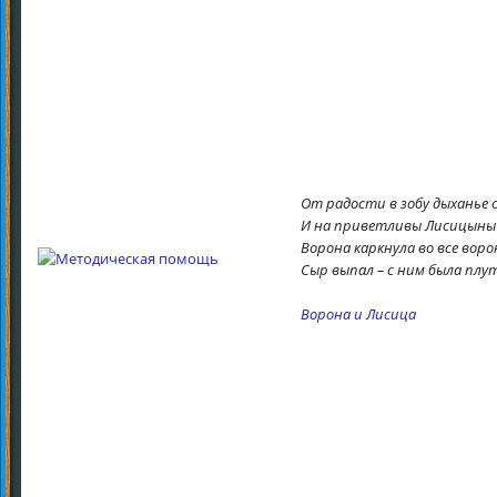
От радости в зобу дыханье с
И на приветливы Лисицыны
Ворона каркнула во все воро
Сыр выпал – с ним была плу
Ворона и Лисица