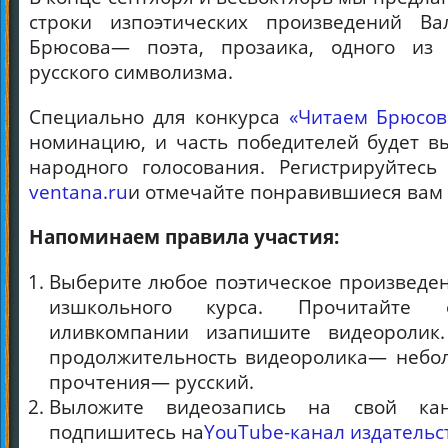
строки изпоэтических произведений Ва
Брюсова
— поэта, прозаика, одного из 
русского символизма.
Специально для конкурса
«Читаем Брюсов
номинацию, и
часть победителей будет 
народного голосования. Регистрируйтес
ventana.ru
и отмечайте понравившиеся вам
Напоминаем правила участия:
Выберите любое поэтическое произведен
изшкольного курса. Прочитайте 
иливкомпании изапишите видеоролик.
продолжительность видеоролика— небол
прочтения— русский.
Выложите видеозапись на свой ка
подпишитесь на
YouTube-канал издательс