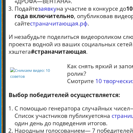
«ДРОФА—ВЕНТАНА».
Подайте
заявку
на участие в конкурсе до
10
года включительно
, опубликовав видео
сайте
страначитающая.рф
.
И незабудьте поделиться видеороликом сл
проекта водной из ваших социальных сетей
хэштега
#страначитающая
.
Как снять яркий и за
ролик?
Смотрите
10 творчески
Выбор победителей оcуществляется:
С помощью генератора случайных чисел—
Список участников публикуетсяна
страни
один день до подведения итогов.
Народным голосованием— 7 победителей.