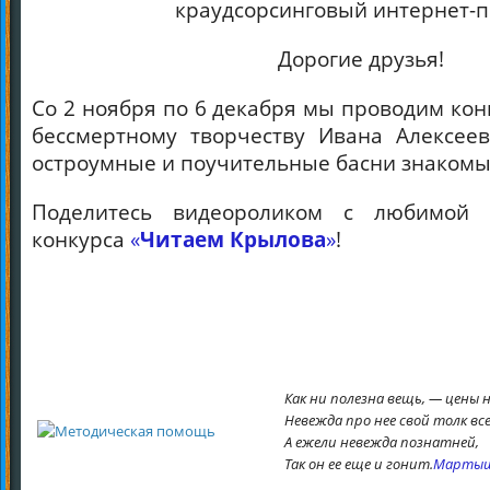
Дорогие друзья!
Со 2 ноября по 6 декабря мы проводим ко
бессмертному творчеству Ивана Алексее
остроумные и поучительные басни знакомы 
Поделитесь видеороликом с любимой 
конкурса
«
Читаем Крылова
»
!
Как ни полезна вещь, — цены н
Невежда про нее свой толк все
А ежели невежда познатней,
Так он ее еще и гонит.
Мартыш