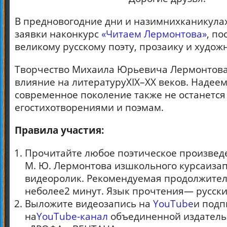
В предновогодние дни и назимнихканикул
заявки наконкурс
«Читаем Лермонтова»
, п
великому русскому поэту, прозаику и худож
Творчество Михаила Юрьевича Лермонтова
влияние на литературуXIX–XX веков. Надеем
современное поколение также не останетс
егостихотворениями и поэмам.
Правила участия:
Прочитайте любое поэтическое произвед
М. Ю. Лермонтова изшкольного курсаиза
видеоролик. Рекомендуемая продолжите
неболее2 минут. Язык прочтения— русски
Выложите видеозапись на
YouTube
и подп
на
YouTube-канал
объединенной издатель