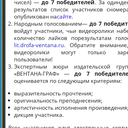
чисел) —
до 7 победителей
. За одинд
результатов список участников сномер
опубликован на
сайте
.
Народным голосованием—
до 7 победи
войдут участники, чьи видеоролики на
количество лайков порезультатам голо
lit.drofa-ventana.ru
. Обратите внимание
видеоролики могут только зарег
пользователи!
Экспертным жюри издательской гр
«ВЕНТАНА-ГРАФ» —
до 7 победител
оценивается по следующим критериям:
выразительность прочтения;
оригинальность преподнесения;
артистичность исполнения произведения
дикция участника.
Всех участников ждут электронные серт