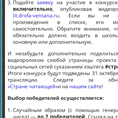
Подайте
заявку
на участие в конкурс
включительно
, опубликовав видео
lit.drofa-ventana.ru
. Если вы не н
произведение в списке, его мо
самостоятельно. Обратите внимание, ч
обязательно должно входить в школь
основную или дополнительную.
И незабудьте дополнительно поделитьс
видеороликом слюбой страницы проекта
социальных сетей суказанием хэштега
#ст
Итоги конкурса будут подведены 31 октябр
трансляции.
Следите за обн
«Стране читающей»
и на
нашем сайте
!
Выбор победителей оcуществляется:
Случайным образом (с помощью генер
чисел) —
до 7 победителей
. Ссылка на 