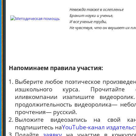
Невежда также в ослепленье
Бранит науки и ученье,
И все ученые труды,
Не чувствуя, что он вкушает их пл
Напоминаем правила участия:
Выберите любое поэтическое произведен
изшкольного курса. Прочитайте 
иливкомпании изапишите видеоролик.
продолжительность видеоролика— небол
прочтения— русский.
Выложите видеозапись на свой ка
подпишитесь на
YouTube-канал издательс
Подайте
заявку
на участие в конкур