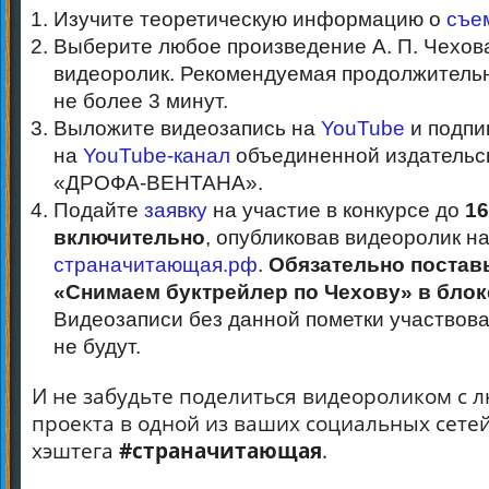
Изучите теоретическую информацию о
съе
Выберите любое произведение А. П. Чехова
видеоролик. Рекомендуемая продолжитель
не более 3 минут.
Выложите видеозапись на
YouTube
и подпи
на
YouTube-канал
объединенной издательс
«ДРОФА-ВЕНТАНА».
Подайте
заявку
на участие в конкурсе до
1
включительно
, опубликовав видеоролик на
страначитающая.рф
.
Обязательно поставь
«Снимаем буктрейлер по Чехову» в блок
Видеозаписи без данной пометки участвова
не будут.
И не забудьте поделиться видеороликом с 
проекта в одной из ваших социальных сетей
хэштега
#страначитающая
.