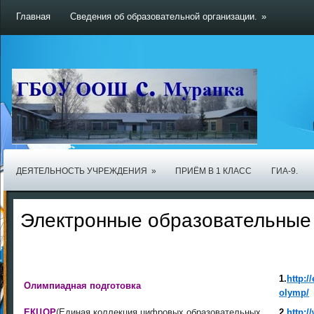
Главная
Сведения об образовательной организации.
»
ДЕЯТЕЛЬНОСТЬ УЧРЕЖДЕНИЯ
»
ПРИЁМ В 1 КЛАСС
ГИА-9.
Электронные образовательные
1.
http:/
Олимпиадная подготовка
olymp/
ЕКЦОР
(Единая коллекция цифровых образовательных
2.
http:/