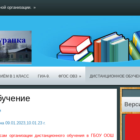
ной организации.
»
ИЁМ В 1 КЛАСС
ГИА-9.
ФГОС ОВЗ
»
ДИСТАНЦИОННОЕ ОБУЧЕ
бучение
Верс
и
 09.01.2023,10.01.23 г.
сам организации дистанционного обучения в ГБОУ ООШ