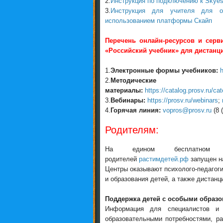
2.
Инструкция по подключению к Skyes
3.
Инструкция для учителя для о
использованием платформы Скайп
Перечень онлайн-ресурсов и сер
«Российский учебник» для дистанц
1.
Электронные формы учебников:
h
2.
Методические
материалы:
https://catalog.prosv.ru/ca
3.
Вебинары:
https://prosv.ru/webinars
;
4.
Горячая линия:
vopros@prosv.ru
(8 
Родителям:
На едином бесплатном г
родителей
растимдетей.рф
запущен на
Центры оказывают психолого-педагог
и образования детей, а также дистан
Поддержка детей с особыми образ
Информация для специалистов и
образовательными потребностями, р