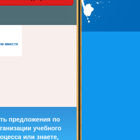
ем вместе
ть предложения по
ганизации учебного
оцесса или знаете,