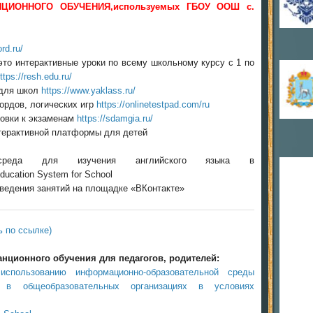
ЦИОННОГО ОБУЧЕНИЯ,используемых ГБОУ ООШ с.
ord.ru/
это интерактивные уроки по всему школьному курсу с 1 по
ttps://resh.edu.ru/
 для школ
https://www.yaklass.ru/
вордов, логических игр
https://onlinetestpad.com/ru
товки к экзаменам
https://sdamgia.ru/
терактивной платформы для детей
 среда для изучения английского языка в
ucation System for School
едения занятий на площадке «ВКонтакте»
ь по ссылке)
нционного обучения для педагогов, родителей:
использованию информационно-образовательной среды
» в общеобразовательных организациях в условиях