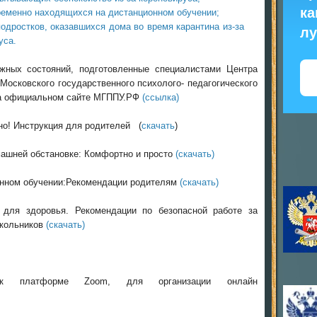
ка
ременно находящихся на дистанционном обучении;
одростков, оказавшихся дома во время карантина из-за
л
уса.
ных состояний, подготовленные специалистами Центра
осковского государственного психолого- педагогического
на официальном сайте МГППУ.РФ
(ссылка)
но! Инструкция для родителей (
скачать
)
машней обстановке: Комфортно и просто
(скачать)
онном обучении:Рекомендации родителям
(скачать)
 для здоровья. Рекомендации по безопасной работе за
школьников
(скачать)
к платформе Zoom, для организации онлайн