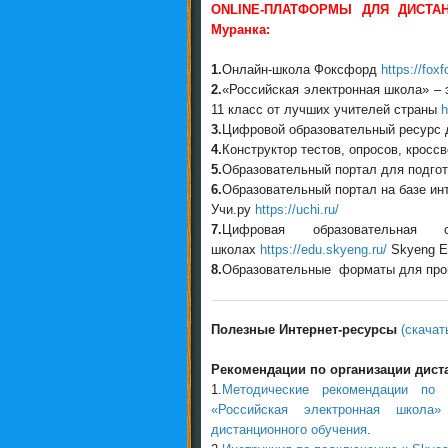
ONLINE-ПЛАТФОРМЫ ДЛЯ ДИСТАН
Муранка:
1.
Онлайн-школа Фоксфорд
https://foxf
2.
«Российская электронная школа» – 
11 класс от лучших учителей страны
h
3.
Цифровой образовательный ресурс
4.
Конструктор тестов, опросов, кросс
5.
Образовательный портал для подго
6.
Образовательный портал на базе ин
Учи.ру
https://uchi.ru/
7.
Цифровая образовательная
школах
https://edu.skyeng.ru/
Skyeng Ed
8.
Образовательные форматы для пров
Полезные Интернет-ресурсы
(скачат
Рекомендации по организации диста
1.
Методические рекомендации
по 
«Российская электронная школа
дистанционного обучения
.