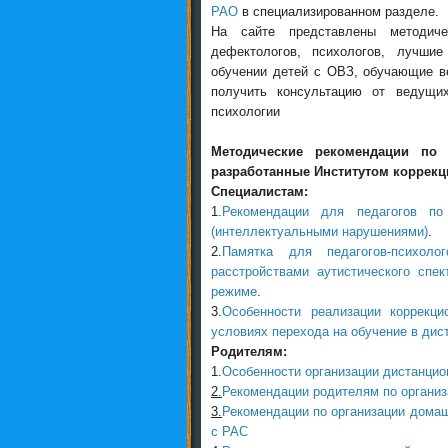
РАО
в специализированном разделе.
На сайте представлены методич
дефектологов, психологов, лучшие
обучении детей с ОВЗ, обучающие в
получить консультацию от ведущих
психологии
Методические рекомендации по 
разработанные Институтом коррекц
Специалистам:
1.
Рекомендации для педагогов по
(интеллектуальными нарушениями)
.
2.
Памятка для педагогов-психол
расстройствами аутистического спе
режиме
.
3.
Особенности реализации коррекц
условиях перехода на обучение в ди
Родителям:
1.
Особенности организации дистанцио
2.
Рекомендации родителям по органи
3.
Рекомендации по организации домаш
с РАС