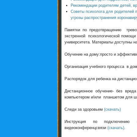
Рекомендации родителям детей, в
Советы психолога для родителей п
угрозы распространения коронавир
Памятки по предотвращению тревож
экстренной психологической помощи М
университета. Материалы доступны 
Обучение на дому:просто и эффектив
Организация учебного процесса в до
Распорядок для ребенка на дистанци
Дистанционное обучение- без вреда
компьютером и/или планшетом для 
Следи за здоровьем
(скачать)
Инструкция по подключению 
видеоконференцсвязи
(скачать)
.