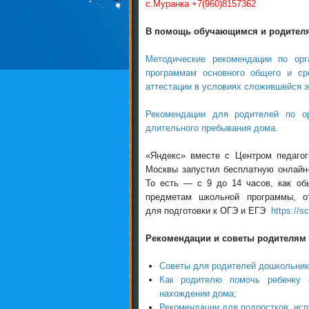
с.Муранка +7(960)8157362
В помощь обучающимся и родител
Методические рекомендации по орг
программам основного общего и сре
аттестации в условиях сложившейся 
Рекомендации для родителей по о
длительного пребывания дома.
«Яндекс» вместе с Центром педагог
Москвы запустил бесплатную онлайн-
То есть — с 9 до 14 часов, как об
предметам школьной программы, 
для подготовки к ОГЭ и ЕГЭ
https://s
Рекомендации и советы родителям
Советы для родителей дошкольник
Как родителю помочь ребенку 
нахождении дома;
Рекомендации для подростков, исп