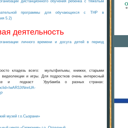
рганизации дистанционного обучения ребёнка с тяжелым
зовательной программы для обучающихся с ТНР в
ия 5.2)
вая деятельность
рганизации личного времени и досуга детей в период
просто кладезь всего: мультфильмы, книжки, старыми
видеолекции и игры. Для подростков очень интересный
ыке и подкаст Урубамба о разных странах:
fbclid=IwAR3JtNnnUA-
RP
ий музей г.о.Сызрани»
ный центр «Гармония» г.о. Отрадный