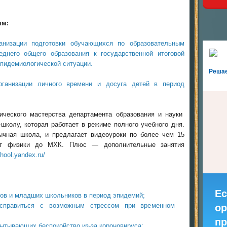
ям:
анизации подготовки обучающихся по образовательным
днего общего образования к государственной итоговой
эпидемиологической ситуации.
Реша
рганизации личного времени и досуга детей в период
ического мастерства департамента образования и науки
школу, которая работает в режиме полного учебного дня.
ычная школа, и предлагает видеоуроки по более чем 15
от физики до МХК. Плюс — дополнительные занятия
chool.yandex.ru/
Ес
ов и младших школьников в период эпидемий;
справиться с возможным стрессом при временном
ор
пр
ытывающих беспокойство из-за короновируса;