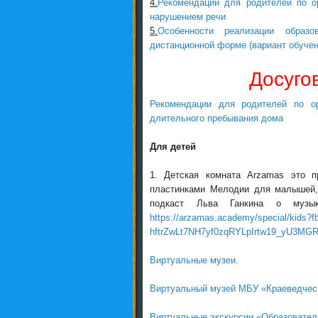
4.
Рекомендации для родителей по о
нарушением речи
5.
Особенности реализации обра
дистанционной форме (вариант обучен
Досуго
Рекомендации для родителей по о
длительного пребывания дома
Для детей
1. Детская комната Arzamas это 
пластинками Мелодии для малышей, 
подкаст Льва Ганкина о муз
https://arzamas.academy/special/kids?
hftrZwLt7NH7yf0zqRYLpIrtw19_yU3MG
Виртуальные музеи.
Виртуальный музей МБУ «Краеведческ
Виртуальные экскурсии «Образователь