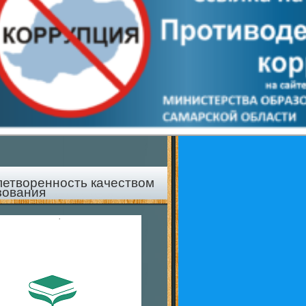
летворенность качеством
зования