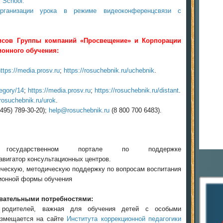
 School.
рганизации урока в режиме видеоконференцсвязи с
висов Группы компаний «Просвещение» и Корпорации
ионного обучения:
ttps://media.prosv.ru
;
https://rosuchebnik.ru/uchebnik
.
tegory/14
;
https://media.prosv.ru
;
https://rosuchebnik.ru/distant
.
rosuchebnik.ru/urok
.
(495) 789-30-20);
help@rosuchebnik.ru
(8 800 700 6483).
осударственном портале по поддержке
вигатор консультационных центров.
ическую, методическую поддержку по вопросам воспитания
ционной формы обучения
овательными потребностями:
 родителей, важная для обучения детей с особыми
азмещается на сайте
Института коррекционной педагогики