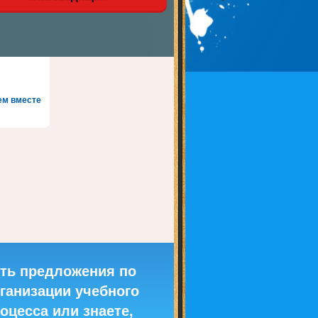
ем вместе
ть предложения по
ганизации учебного
оцесса или знаете,