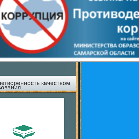
летворенность качеством
зования