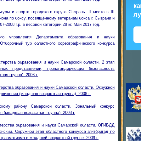
ка
уры и спорта городского округа Сызрань. II место в III
л
она по боксу, посвящённому ветеранам бокса г. Сызрани и
-2008 г.р. в весовой категории 28 кг. Май 2017 год.
ого управления Департамента образования и науки
Отборочный тур областного хореографического конкурса
терства образования и науки Самарской области. 2 этап
анных представлений, пропагандирующих безопасность
ая группа). 2006 г.
ерства образования и науки Самарской области. Окружной
движения (младшая возрастная группа). 2008 г.
ому району Самарской области. Зональный конкурс
 (младшая возрастная группа). 2008 г.
терства образования и науки Самарской области. ОГИБДД
ский. Окружной этап областного конкурса агитбригад по
травматизма в младшей возрастной группе. 2009 г.