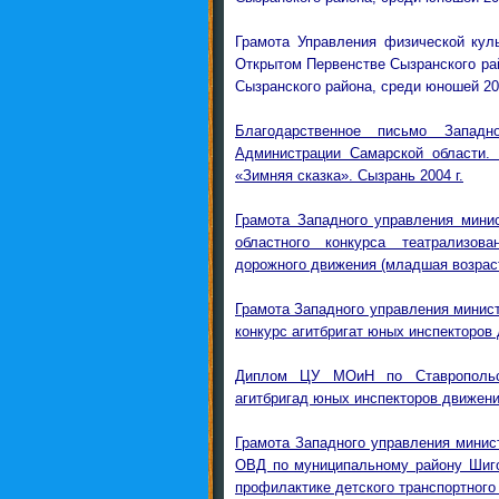
Грамота Управления физической культ
Открытом Первенстве Сызранского рай
Сызранского района, среди юношей 2007
Благодарственное письмо Западн
Администрации Самарской области. 
«Зимняя сказка». Сызрань 2004 г.
Грамота Западного управления минис
областного конкурса театрализов
дорожного движения (младшая возрастн
Грамота Западного управления минист
конкурс агитбригат юных инспекторов 
Диплом ЦУ МОиН по Ставропольск
агитбригад юных инспекторов движения
Грамота Западного управления минис
ОВД по муниципальному району Шигон
профилактике детского транспортного 