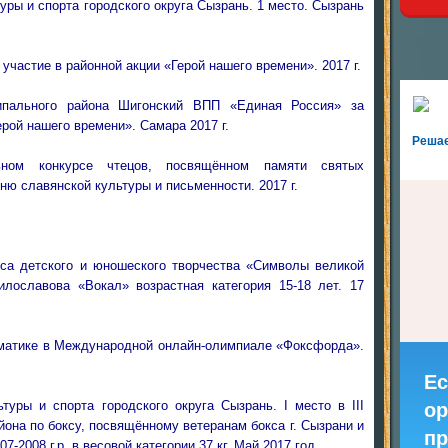
уры и спорта городского округа Сызрань. 1 место. Сызрань
участие в районной акции «Герой нашего времени». 2017 г.
ипального района Шигонский ВПП «Единая Россия» за
ерой нашего времени». Самара 2017 г.
Реша
ьном конкурсе чтецов, посвящённом памяти святых
ю славянской культуры и письменности. 2017 г.
рса детского и юношеского творчества «Символы великой
лославова «Вокал» возрастная категория 15-18 лет. 17
тематике в Международной онлайн-олимпиале «Фоксфорда».
Ес
туры и спорта городского округа Сызрань. I место в III
ор
она по боксу, посвящённому ветеранам бокса г. Сызрани и
пр
-2008 г.р. в весовой категории 37 кг. Май 2017 год.