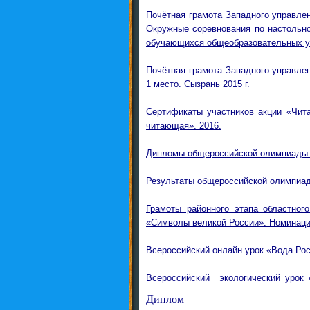
Почётная грамота Западного управлен
Окружные соревнования по настольн
обучающихся общеобразовательных уч
Почётная грамота Западного управлен
1 место. Сызрань 2015 г.
Сертификаты участников акции «Чит
читающая». 2016.
Дипломы общероссийской олимпиады 
Результаты общероссийской олимпиад
Грамоты районного этапа областног
«Символы великой России». Номинаци
Всероссийский онлайн урок «Вода Рос
Всероссийский экологический урок
Диплом