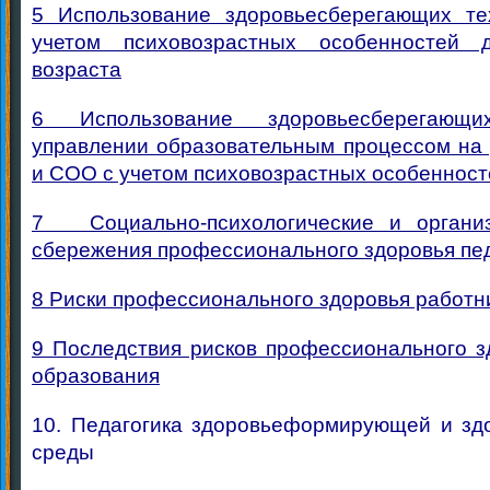
5 Использование здоровьесберегающих т
учетом психовозрастных особенностей 
возраста
6 Использование здоровьесберегающ
управлении образовательным процессом на
и СОО с учетом психовозрастных особеннос
7 Социально-психологические и органи
сбережения профессионального здоровья пе
8 Риски профессионального здоровья работн
9 Последствия рисков профессионального з
образования
10. Педагогика здоровьеформирующей и зд
среды