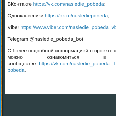
ВКонтакте
https://vk.com/nasledie_pobeda
;
Одноклассники
https://ok.ru/naslediepobeda
;
Viber
https://www.viber.com/nasledie_pobeda_v
Telegram @nasledie_pobeda_bot
С более подробной информацией о проекте
можно ознакомиться в о
сообществе:
https://vk.com/nasledie_pobeda
,
pobeda
.